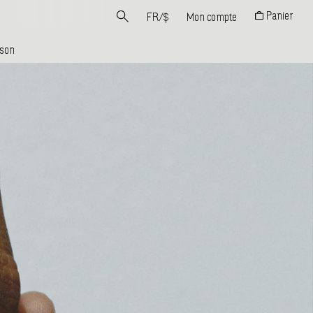
Panier
FR
/
$
Mon compte
ison