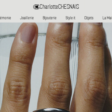
Charlotte
CHESNAIS
rémonie
Joaillerie
Bijouterie
Style it
Objets
La Ma