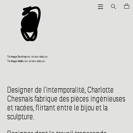
The
Image Desktop
has not been added yet.
The
Image Mobile
has not been added yet.
Designer de l'intemporalité, Charlotte
Chesnais fabrique des pièces ingénieuses
et racées, flirtant entre le bijou et la
sculpture.