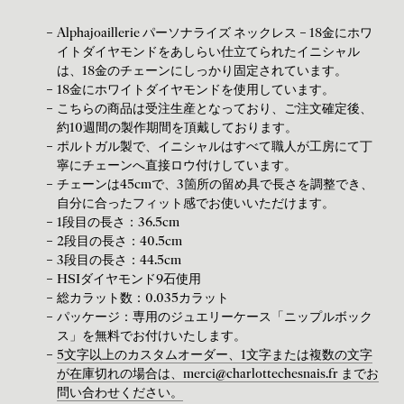
Alphajoaillerie パーソナライズ ネックレス – 18金にホワ
イトダイヤモンドをあしらい仕立てられたイニシャル
は、18金のチェーンにしっかり固定されています。
18金にホワイトダイヤモンドを使用しています。
こちらの商品は受注生産となっており、ご注文確定後、
約10週間の製作期間を頂戴しております。
ポルトガル製で、イニシャルはすべて職人が工房にて丁
寧にチェーンへ直接ロウ付けしています。
チェーンは45cmで、3箇所の留め具で長さを調整でき、
自分に合ったフィット感でお使いいただけます。
1段目の長さ：36.5cm
2段目の長さ：40.5cm
3段目の長さ：44.5cm
HSIダイヤモンド9石使用
総カラット数：0.035カラット
パッケージ：専用のジュエリーケース「ニップルボック
ス」を無料でお付けいたします。
5文字以上のカスタムオーダー、1文字または複数の文字
が在庫切れの場合は、merci@charlottechesnais.fr までお
問い合わせください。