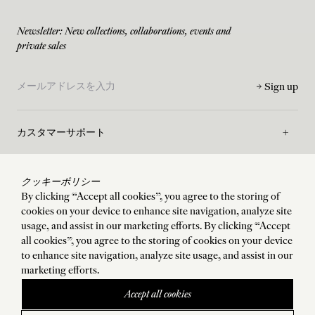
Newsletter: New collections, collaborations, events and
private sales
Sign up
カスタマーサポート
サポート
クッキーポリシー
By clicking “Accept all cookies”, you agree to the storing of
cookies on your device to enhance site navigation, analyze site
メゾン
usage, and assist in our marketing efforts. By clicking “Accept
all cookies”, you agree to the storing of cookies on your device
to enhance site navigation, analyze site usage, and assist in our
ご利用規約
marketing efforts.
Accept all cookies