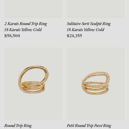
2 Karats Round Trip Ring
Solitaire Serti Sculpté Ring
18 Karats Yellow Gold
18 Karats Yellow Gold
$58,500
$24,355
Round Trip Ring
Petit Round Trip Pavé Ring