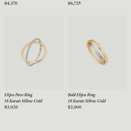
$4,370
$6,725
Elipse Pave Ring
Bold Elipse Ring
18 Karats Yellow Gold
18 Karats Yellow Gold
$3,020
$2,800