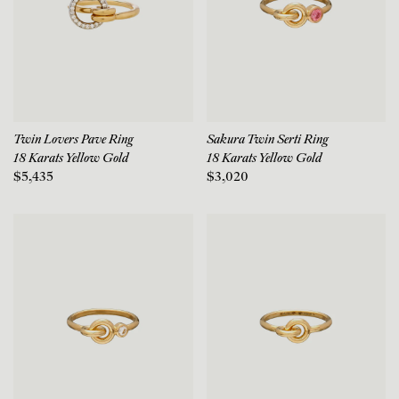
Twin Lovers Pave Ring
Sakura Twin Serti Ring
18 Karats Yellow Gold
18 Karats Yellow Gold
$5,435
$3,020