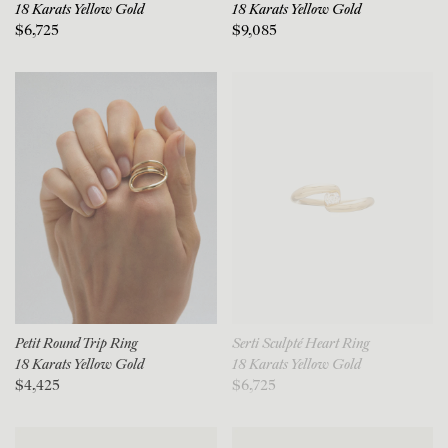
18 Karats Yellow Gold
18 Karats Yellow Gold
$6,725
$9,085
Petit Round Trip Ring
Serti Sculpté Heart Ring
18 Karats Yellow Gold
18 Karats Yellow Gold
$4,425
$6,725