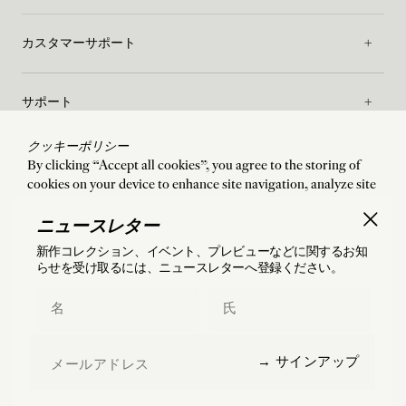
カスタマーサポート
サポート
クッキーポリシー
メゾン
By clicking “Accept all cookies”, you agree to the storing of
cookies on your device to enhance site navigation, analyze site
usage, and assist in our marketing efforts. By clicking “Accept
ご利用規約
all cookies”, you agree to the storing of cookies on your device
ニュースレター
to enhance site navigation, analyze site usage, and assist in our
新作コレクション、イベント、プレビューなどに関するお知
marketing efforts.
らせを受け取るには、ニュースレターへ登録ください。
配送
:
États-Unis
言語
:
Japanese
Accept all cookies
First Name
Last Name
Manage preferences
©
2026
Charlotte Chesnais
Email
→ サインアップ
Reject all cookies
フランス国内および海外（米国・日本を含む）へ