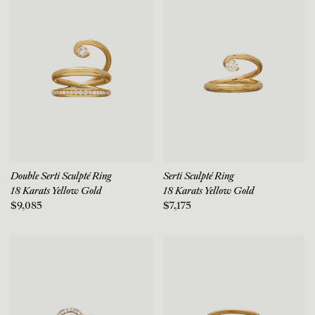
Double Serti Sculpté Ring
Serti Sculpté Ring
18 Karats Yellow Gold
18 Karats Yellow Gold
$9,085
$7,175