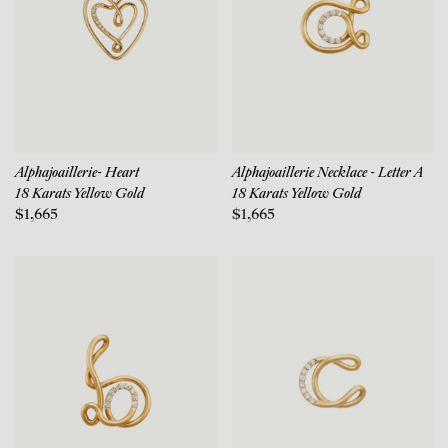
Alphajoaillerie- Heart
Alphajoaillerie Necklace - Letter A
18 Karats Yellow Gold
18 Karats Yellow Gold
$1,665
$1,665