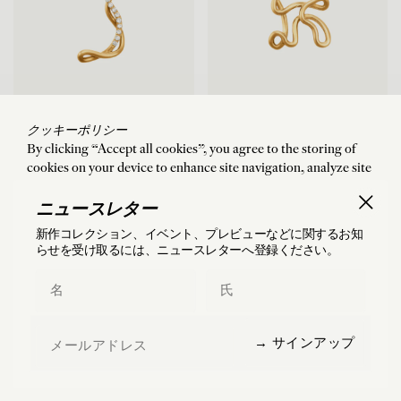
クッキーポリシー
Alphajoaillerie Necklace - Letter J
Alphajoaillerie Necklace - Letter K
By clicking “Accept all cookies”, you agree to the storing of
18 Karats Yellow Gold
18 Karats Yellow Gold
cookies on your device to enhance site navigation, analyze site
$1,665
$1,665
usage, and assist in our marketing efforts. By clicking “Accept
all cookies”, you agree to the storing of cookies on your device
ニュースレター
to enhance site navigation, analyze site usage, and assist in our
新作コレクション、イベント、プレビューなどに関するお知
marketing efforts.
らせを受け取るには、ニュースレターへ登録ください。
Accept all cookies
First Name
Last Name
Manage preferences
Email
→ サインアップ
Reject all cookies
フランス国内および海外（米国・日本を含む）へ
の配送・返品は、無料にてご提供しております。