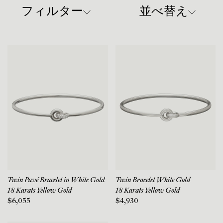
フィルター
並べ替え
Twin Pavé Bracelet in White Gold
Twin Bracelet White Gold
18 Karats Yellow Gold
18 Karats Yellow Gold
$6,055
$4,930