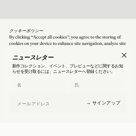
クッキーポリシー
By clicking “Accept all cookies”, you agree to the storing of
cookies on your device to enhance site navigation, analyze site
usage, and assist in our marketing efforts. By clicking “Accept
all cookies”, you agree to the storing of cookies on your device
ニュースレター
to enhance site navigation, analyze site usage, and assist in our
新作コレクション、イベント、プレビューなどに関するお知
marketing efforts.
らせを受け取るには、ニュースレターへ登録ください。
Accept all cookies
First Name
Last Name
Manage preferences
Email
→ サインアップ
Reject all cookies
フランス国内および海外（米国・日本を含む）へ
の配送・返品は、無料にてご提供しております。