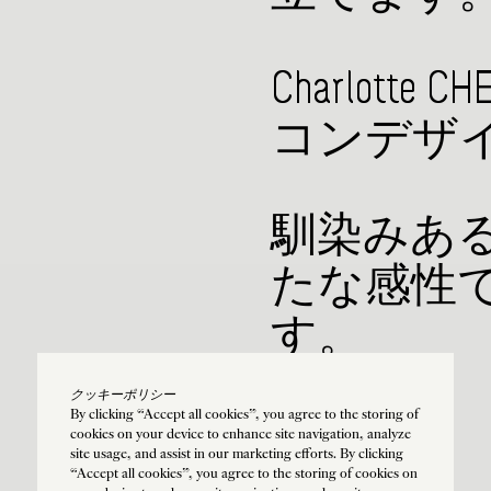
Charlott
コンデザ
馴染みあ
たな感性
す。
クッキーポリシー
By clicking “Accept all cookies”, you agree to the storing of
cookies on your device to enhance site navigation, analyze
site usage, and assist in our marketing efforts. By clicking
“Accept all cookies”, you agree to the storing of cookies on