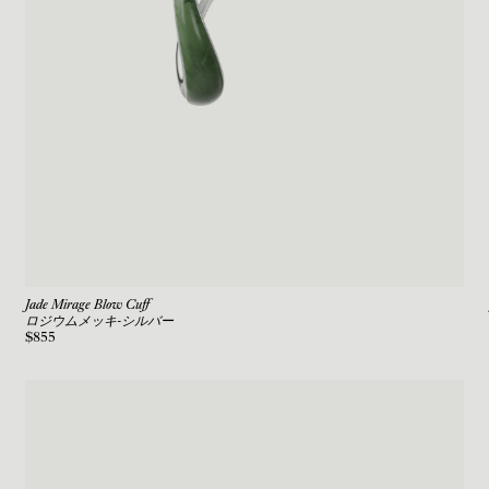
Jade Mirage Blow Cuff
ロジウムメッキ-シルバー
$855