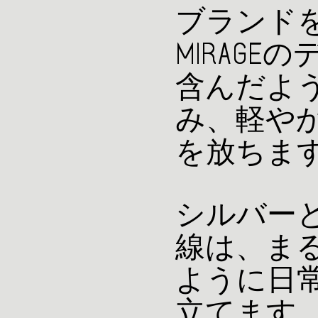
ブランドを
MIRAG
含んだよ
み、軽や
を放ちま
シルバー
線は、ま
ように日
立てます