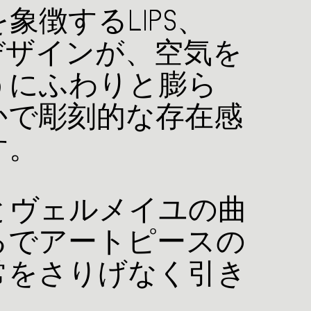
象徴するLIPS、
Eのデザインが、空気を
うにふわりと膨ら
かで彫刻的な存在感
す。
とヴェルメイユの曲
るでアートピースの
常をさりげなく引き
。