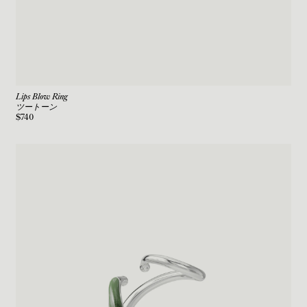
Lips Blow Ring
ツートーン
$740