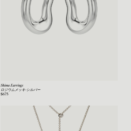
Shima Earrings
ロジウムメッキ-シルバー
$675