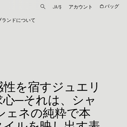
バッグ
JA
/
$
アカウント
ブランドについて
感性を宿すジュエリ
求心─それは、シャ
シェネの純粋で本