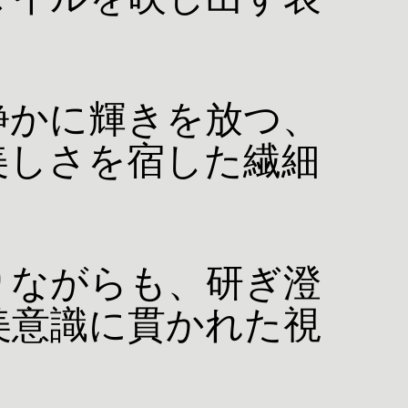
タイルを映し出す表
静かに輝きを放つ、
美しさを宿した繊細
りながらも、研ぎ澄
美意識に貫かれた視