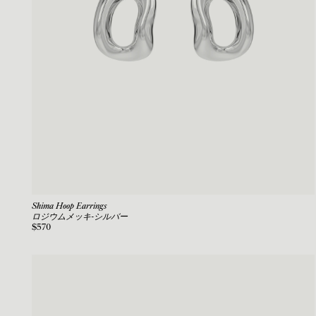
Shima Hoop Earrings
ロジウムメッキ-シルバー
$570