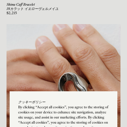
Shima Cuff Bracelet
18カラット イエローヴェルメイユ
$2,215
クッキーポリシー
By clicking “Accept all cookies”, you agree to the storing of
cookies on your device to enhance site navigation, analyze
site usage, and assist in our marketing efforts. By clicking
“Accept all cookies”, you agree to the storing of cookies on