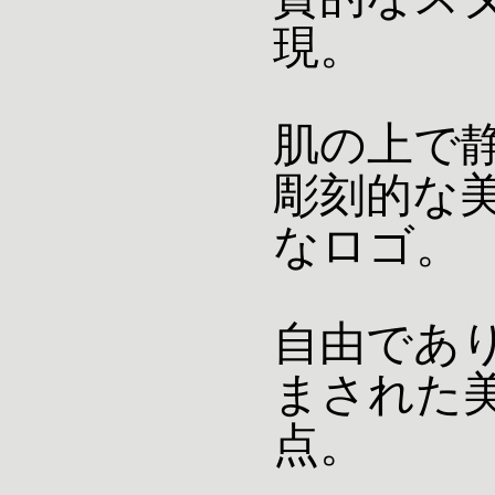
質的なス
現。
肌の上で
彫刻的な
なロゴ。
自由であ
まされた
点。