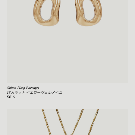
Shima Hoop Earrings
18カラット イエローヴェルメイユ
$616