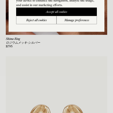
your device to enhance site navigation, analyze site usage,
and assist in our marketing efforts.
Accept all cookies
Reject all cookies
Manage preferences
Shima Ring
ロジウムメッキ-シルバー
$795