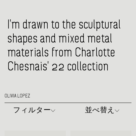
I'm drawn to the sculptural
shapes and mixed metal
materials from Charlotte
Chesnais' 22 collection
OLIVIA LOPEZ
フィルター
並べ替え