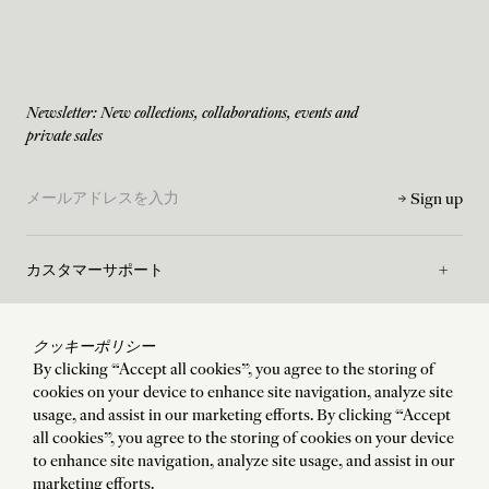
Newsletter: New collections, collaborations, events and
private sales
Sign up
カスタマーサポート
サポート
クッキーポリシー
By clicking “Accept all cookies”, you agree to the storing of
cookies on your device to enhance site navigation, analyze site
メゾン
usage, and assist in our marketing efforts. By clicking “Accept
all cookies”, you agree to the storing of cookies on your device
to enhance site navigation, analyze site usage, and assist in our
ご利用規約
marketing efforts.