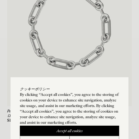
クッキーポリシー
By clicking “Accept all cookies”, you agree to the storing of
cookies on your device to enhance site navigation, analyze
site usage, and assist in our marketing efforts. By clicking
Petit Binary Chain Bracelet
“Accept all cookies”, you agree to the storing of cookies on
ロジウムメッキ-シルバー
your device to enhance site navigation, analyze site usage,
$1,180
and assist in our marketing efforts.
Accept all cookies