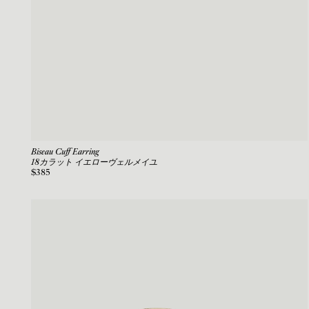
Biseau Cuff Earring
18カラット イエローヴェルメイユ
$385