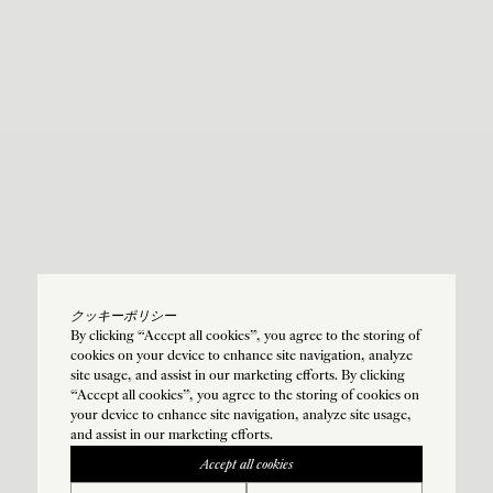
クッキーポリシー
By clicking “Accept all cookies”, you agree to the storing of
cookies on your device to enhance site navigation, analyze
site usage, and assist in our marketing efforts. By clicking
“Accept all cookies”, you agree to the storing of cookies on
your device to enhance site navigation, analyze site usage,
and assist in our marketing efforts.
Accept all cookies