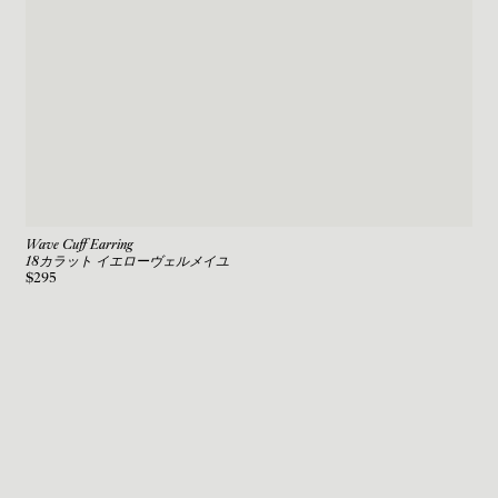
Wave Cuff Earring
18カラット イエローヴェルメイユ
$295